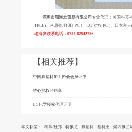
深圳市瑞海发贸易有限公司
专业代理：美国科慕/
TPEE)、科思创/拜耳( PC )、LG化学( PC )、日本
瑞海发
联系
电话：
0755-82542786
【相关推荐】
中国氟塑料加工协会会员证书
核心授权经销商
LG化学授权代理证明
本文标签：
科慕/杜邦
特氟龙
氟塑料
塑料王
聚四氟乙