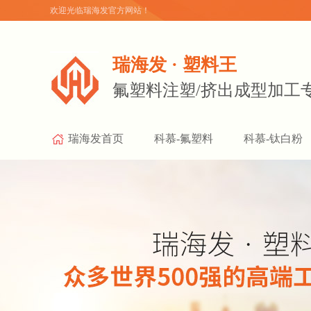
欢迎光临瑞海发官方网站！
瑞海发 · 塑料王
氟塑料注塑/挤出成型加工
瑞海发首页
科慕-氟塑料
科慕-钛白粉