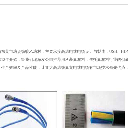
东莞市塘厦镇蛟乙塘村，主要承接高温电线电缆设计与製造，USB、HDM
品加工。从2012年开始，经我们瑞海发公司推荐用科慕氟塑料，依托氟塑料行业的
了生产效率及产品性能，让亚大高温铁氟龙电线电缆有市场技术领先优势